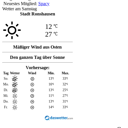
Neuestes Mitglied:
Spacy
Wetter am Samstag
Stadt Ronshausen
12
27
Mäßiger Wind aus Osten
Den ganzen Tag über Sonne
Vorhersage:
Tag
Wetter
Wind
Min.
Max.
So.
13
33
Mo.
16
32
Di.
13
25
Mi.
11
27
Do.
13
31
Fr.
14
33